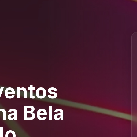
ventos
na Bela
lo