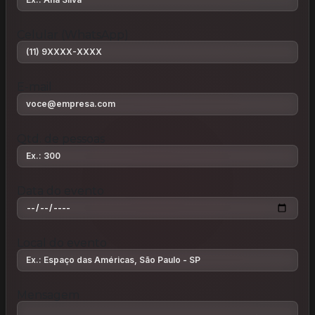
Celular (WhatsApp)
E-mail
Qtd. de pessoas
Data do evento
Local do evento
Mensagem