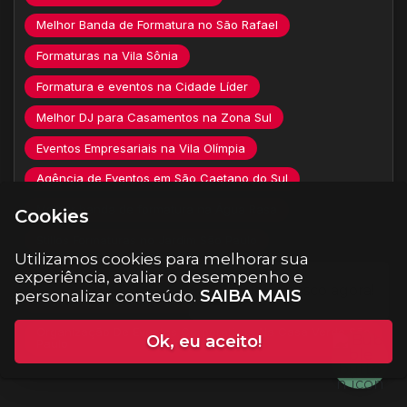
Melhor Banda de Formatura no São Rafael
Formaturas na Vila Sônia
Formatura e eventos na Cidade Líder
Melhor DJ para Casamentos na Zona Sul
Eventos Empresariais na Vila Olímpia
Agência de Eventos em São Caetano do Sul
Melhor banda de formatura na Água Rasa
Cookies
Stillos Formaturas no Jardim São Paulo
Utilizamos cookies para melhorar sua
Formatura e eventos na Vila Moinho
experiência, avaliar o desempenho e
SAIBA MAIS
personalizar conteúdo.
Eventos Empresariais Na Santa Cecília São Paulo
Organização De Eventos Corporativos Na Casa Verde São
Ok, eu aceito!
Paulo