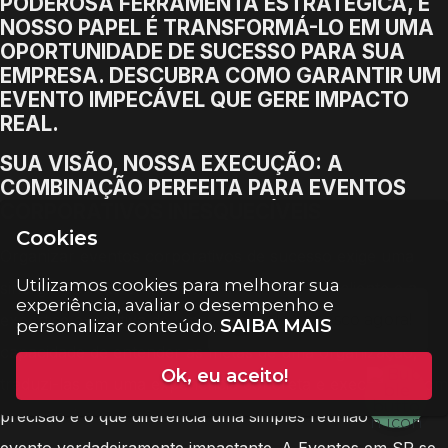
PODEROSA FERRAMENTA ESTRATÉGICA, E
NOSSO PAPEL É TRANSFORMÁ-LO EM UMA
OPORTUNIDADE DE SUCESSO PARA SUA
EMPRESA. DESCUBRA COMO GARANTIR UM
EVENTO IMPECÁVEL QUE GERE IMPACTO
REAL.
SUA VISÃO, NOSSA EXECUÇÃO: A
COMBINAÇÃO PERFEITA PARA EVENTOS
CORPORATIVOS INESQUECÍVEIS
Cookies
Organizar eventos corporativos de sucesso exige uma
Utilizamos cookies para melhorar sua
sinergia perfeita entre a visão estratégica do cliente e a
experiência, avaliar o desempenho e
expertise executiva de uma equipe qualificada. A
SAIBA MAIS
personalizar conteúdo.
capacidade de entender as metas de uma organização,
Ok, eu aceito!
traduzi-las em uma experiência concreta e executá-la com
precisão é o que diferencia uma simples reunião de um
evento verdadeiramente impactante. A Eventos em SP se