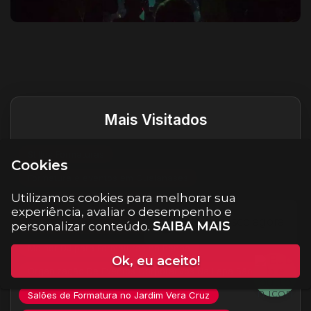
Destaques do site
Mais Visitados
Stillos Formaturas
Cookies
Formatura e eventos em Guaianases
Utilizamos cookies para melhorar sua
Formatura no Jardim Botânico
experiência, avaliar o desempenho e
Stillos Formaturas na Liberdade
SAIBA MAIS
personalizar conteúdo.
Melhor DJ para Formaturas na Penha
Ok, eu aceito!
Organização De Eventos Corporativos Na Lapa São Paulo
Salões de Formatura no Jardim Vera Cruz