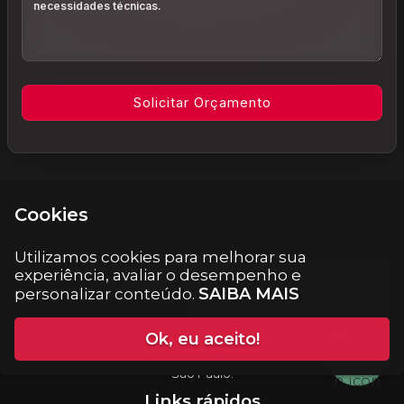
Cookies
Informações do rodapé
Utilizamos cookies para melhorar sua
experiência, avaliar o desempenho e
SAIBA MAIS
personalizar conteúdo.
Organização completa de eventos com equipe especializada,
Ok, eu aceito!
fornecedores certificados e atendimento personalizado em toda
São Paulo.
Links rápidos