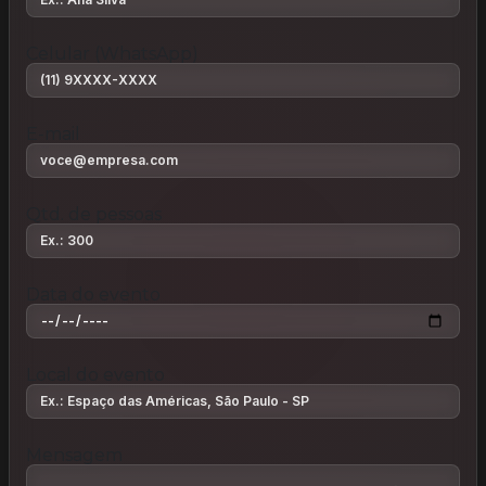
Celular (WhatsApp)
E-mail
Qtd. de pessoas
Data do evento
Local do evento
Mensagem