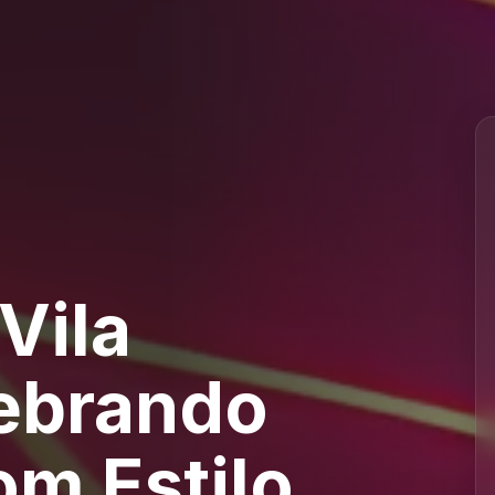
Vila
ebrando
om Estilo