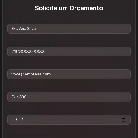
Solicite um Orçamento
Nome completo
Celular (WhatsApp)
E-mail
Qtd. de pessoas
Data do evento
Local do evento