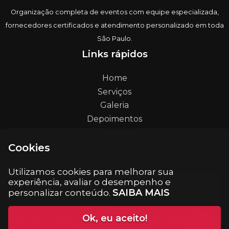
Organização completa de eventos com equipe especializada,
fornecedores certificados e atendimento personalizado em toda
São Paulo.
Links rápidos
Home
Serviços
Galeria
Depoimentos
Contato
Blog
Cookies
Suporte
Utilizamos cookies para melhorar sua
experiência, avaliar o desempenho e
contato@eventosemsp.com.br
SAIBA MAIS
personalizar conteúdo.
Ok, eu aceito!
© Eventos em SP. Todos os direitos reservados.
Desenvolvido por: