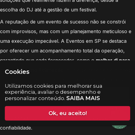
escolha do DJ até a gestão de um festival.
A reputação de um evento de sucesso não se constrói
com improvisos, mas com um planejamento meticuloso e
uma execução impecável. A Eventos em SP se destaca
por oferecer um acompanhamento total da operação,
garantindo que cada fornecedor, como o
melhor dj para
casamentos na Aclimação
, esteja perfeitamente alinhado
Cookies
com o escopo e os objetivos do seu evento. A experiência
Utilizamos cookies para melhorar sua
consolidada em eventos de hospitalidade nos permite
experiência, avaliar o desempenho e
SAIBA MAIS
personalizar conteúdo.
entregar um serviço que não é apenas eficiente, mas que
gera impacto positivo e fortalece a memória afetiva dos
Ok, eu aceito!
participantes, sempre com o máximo de excelência e
confiabilidade.