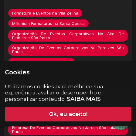
Formatura e Eventos na Vila Zelina
Millenium Formaturas na Santa Cecília
Organização De Eventos Corporativos Na Alto De
Pinheiros São Paulo
Organização De Eventos Corporativos Na Perdizes São
Paulo
Stillos Formaturas em Cumbica
Cookies
Execução De Eventos Corporativos Na Morumbi São Paulo
Agência de Eventos Corporativos no Brooklin
Utilizamos cookies para melhorar sua
experiência, avaliar o desempenho e
Melhor DJ para Formaturas no Jardim São Luís
SAIBA MAIS
personalizar conteúdo.
Execução De Eventos Corporativos Na Lapa São Paulo
Organização De Eventos Corporativos Na Raposo Tavares
Ok, eu aceito!
São Paulo
Empresa De Eventos Corporativos Na Jardim São Luís São
Paulo