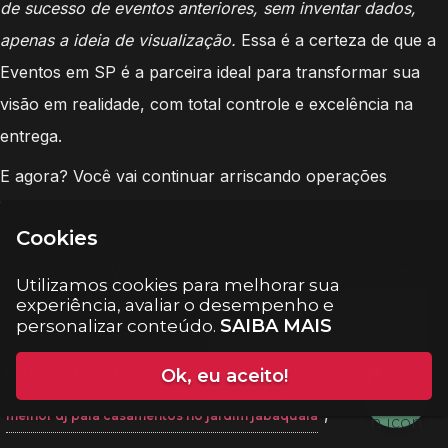
de sucesso de eventos anteriores, sem inventar dados,
apenas a ideia de visualização.
Essa é a certeza de que a
Eventos em SP é a parceira ideal para transformar sua
visão em realidade, com total controle e excelência na
entrega.
E agora? Você vai continuar arriscando operações
improvisadas no seu evento ou vai garantir controle total
Cookies
e excelência com a Eventos em SP, mesmo na busca e
integração do
Melhor dj Para Casamentos no Jardim
Utilizamos cookies para melhorar sua
D'Abril
? A escolha é sua, e o futuro do seu evento de alto
experiência, avaliar o desempenho e
SAIBA MAIS
personalizar conteúdo.
padrão começa com uma decisão estratégica hoje.
Veja Também:
Ok, eu aceito!
,
melhor dj para casamentos no jardim jabaquara