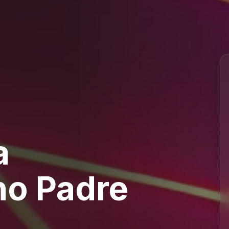
a
o Padre