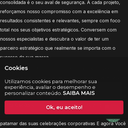
consolidada é o seu aval de segurança. A cada projeto,
reforçamos nosso compromisso com a excelência em
resultados consistentes e relevantes, sempre com foco
total nos seus objetivos estratégicos. Conversem com
nossos especialistas e descubra o valor de ter um
parceiro estratégico que realmente se importa com o
sucesso da sua marca.
Cookies
A Eventos em SP proporciona não apenas um evento,
mas uma experiência que ressoa com a identidade da sua
Utilizamos cookies para melhorar sua
marca, criando memórias que duram e fortalecendo laços
experiência, avaliar o desempenho e
SAIBA MAIS
personalizar conteúdo.
estratégicos. A busca pelo
Melhor dj Para Formaturas na
Santa Cecília
se integra a uma visão mais ampla de
Ok, eu aceito!
excelência e impacto. Você está pronto para elevar o
patamar das suas celebrações corporativas E agora Você