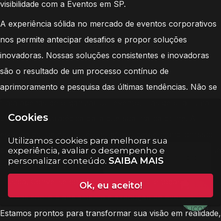
visibilidade com a Eventos em SP.
A experiência sólida no mercado de eventos corporativos
nos permite antecipar desafios e propor soluções
inovadoras. Nossas soluções consistentes e inovadoras
são o resultado de um processo contínuo de
aprimoramento e pesquisa das últimas tendências. Não se
trata apenas de organizar um evento, mas de criar uma
Cookies
plataforma estratégica para que sua marca brilhe. A
escolha do melhor DJ é um reflexo desse compromisso:
Utilizamos cookies para melhorar sua
buscamos não apenas um profissional, mas um artista que
experiência, avaliar o desempenho e
SAIBA MAIS
personalizar conteúdo.
compreenda a alma do seu evento e a transforme em
música. Converse com nossa equipe e tire todas as
Ok, eu aceito!
dúvidas sobre planejamento e execução de eventos.
Estamos prontos para transformar sua visão em realidade,