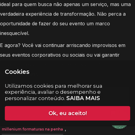
ideal para quem busca não apenas um serviço, mas uma
verdadeira experiência de transformação. Não perca a
oportunidade de fazer do seu evento um marco
inesquecível.
E agora? Você vai continuar arriscando improvisos em
seus eventos corporativos ou sociais ou vai garantir
impacto e resultados com a Eventos em SP?
Cookies
Veja Também:
Utilizamos cookies para melhorar sua
,
millenium formaturas na mooca
experiência, avaliar o desempenho e
SAIBA MAIS
personalizar conteúdo.
,
millenium formaturas na parada inglesa
Ok, eu aceito!
,
millenium formaturas na paulista
,
millenium formaturas na penha