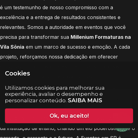
é um testemunho de nosso compromisso com a
excelência e a entrega de resultados consistentes e
relevantes. Somos a autoridade em eventos que você
precisa para transformar sua
Millenium Formaturas na
Vila Sônia
em um marco de sucesso e emoção. A cada
projeto, reforçamos nossa dedicação em oferecer
soluções inovadoras e relevantes, que não apenas
Cookies
atendem, mas superam as expectativas.
Utilizamos cookies para melhorar sua
Nós entendemos que o fortalecimento da cultura
experiência, avaliar o desempenho e
organizacional e a comunicação clara e relevante são
SAIBA MAIS
personalizar conteúdo.
cruciais, mesmo em eventos sociais. A formatura, ao
Ok, eu aceito!
celebrar a conquista individual, também reforça os valores
da instituição de ensino, criando um elo poderoso entre o
passado, o presente e o futuro. A Eventos em SP é