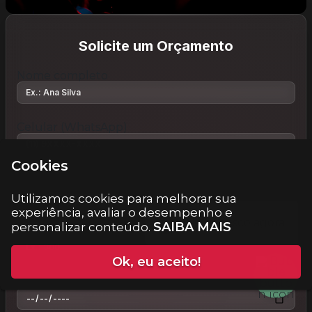
Solicite um Orçamento
Nome completo
Celular (WhatsApp)
Cookies
E-mail
Utilizamos cookies para melhorar sua
experiência, avaliar o desempenho e
SAIBA MAIS
personalizar conteúdo.
Qtd. de pessoas
Ok, eu aceito!
Data do evento