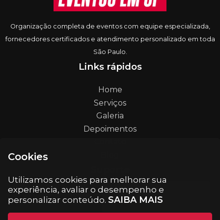
Organização completa de eventos com equipe especializada,
fornecedores certificados e atendimento personalizado em toda
São Paulo.
Links rápidos
Home
Serviços
Galeria
Depoimentos
Contato
Blog
Cookies
Suporte
Utilizamos cookies para melhorar sua
experiência, avaliar o desempenho e
contato@eventosemsp.com.br
SAIBA MAIS
personalizar conteúdo.