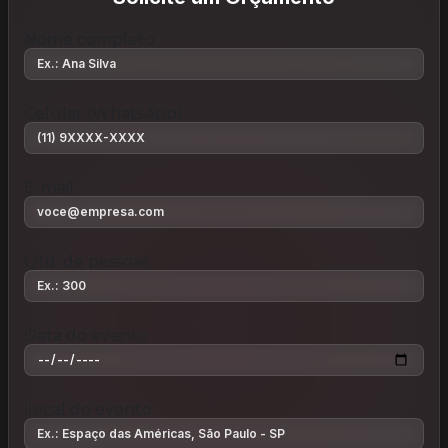
Nome completo
Celular (WhatsApp)
E-mail
Qtd. de pessoas
Data do evento
Local do evento