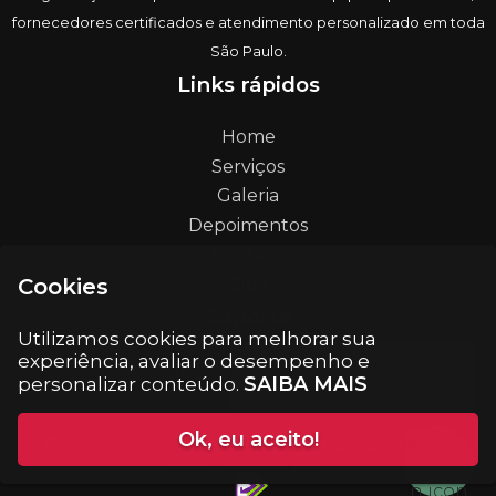
fornecedores certificados e atendimento personalizado em toda
São Paulo.
Links rápidos
Home
Serviços
Galeria
Depoimentos
Contato
Blog
Cookies
Suporte
Utilizamos cookies para melhorar sua
experiência, avaliar o desempenho e
contato@eventosemsp.com.br
SAIBA MAIS
personalizar conteúdo.
Ok, eu aceito!
© Eventos em SP. Todos os direitos reservados.
Desenvolvido por: