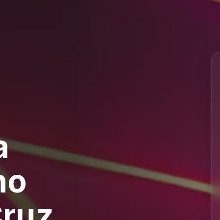
a
no
Cruz