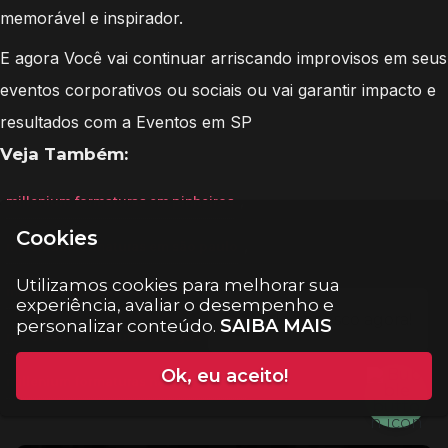
memorável e inspirador.
E agora Você vai continuar arriscando improvisos em seus
eventos corporativos ou sociais ou vai garantir impacto e
resultados com a Eventos em SP
Veja Também:
,
millenium formaturas em pinheiros
Cookies
,
millenium formaturas em são paulo
Utilizamos cookies para melhorar sua
,
millenium formaturas na aclimação
experiência, avaliar o desempenho e
SAIBA MAIS
personalizar conteúdo.
,
millenium formaturas na água rasa
Ok, eu aceito!
.
millenium formaturas na alto da lapa