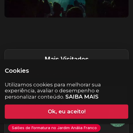
Destaques do site
Mais Visitados
Cookies
Eventos Empresariais em Pinheiros
Formatura e eventos na Vila Santa Catarina
Utilizamos cookies para melhorar sua
experiência, avaliar o desempenho e
Salles Formaturas no Alto de Pinheiros
SAIBA MAIS
personalizar conteúdo.
Eventos Corporativos Personalizados Na Liberdade São
Paulo
Ok, eu aceito!
Formatura na Parada Inglesa
Salões de Formatura no Jardim Anália Franco