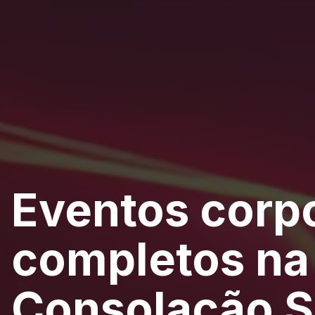
Eventos corp
completos na
Consolação S