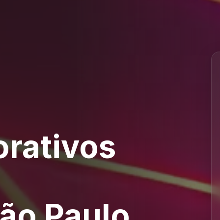
orativos
ão Paulo