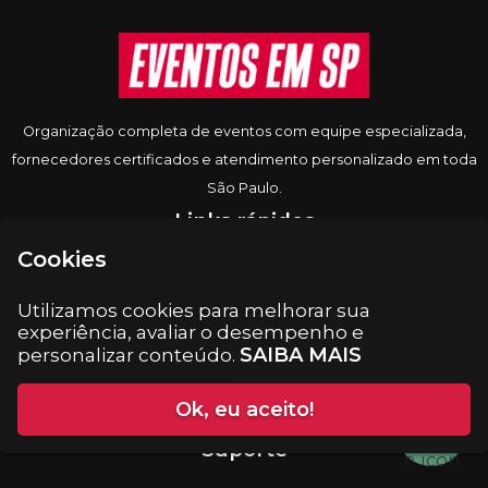
Informações do rodapé
Organização completa de eventos com equipe especializada,
fornecedores certificados e atendimento personalizado em toda
São Paulo.
Links rápidos
Cookies
Home
Serviços
Utilizamos cookies para melhorar sua
Galeria
experiência, avaliar o desempenho e
SAIBA MAIS
personalizar conteúdo.
Depoimentos
Contato
Ok, eu aceito!
Blog
Suporte