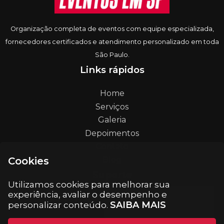
Organização completa de eventos com equipe especializada,
fornecedores certificados e atendimento personalizado em toda
São Paulo.
Links rápidos
Home
Serviços
Galeria
Depoimentos
Contato
Blog
Cookies
Suporte
Utilizamos cookies para melhorar sua
experiência, avaliar o desempenho e
contato@eventosemsp.com.br
SAIBA MAIS
personalizar conteúdo.