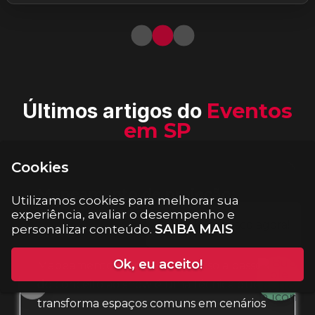
Últimos artigos do
Eventos
em SP
Cookies
Mapeamento de projeção:
Utilizamos cookies para melhorar sua
passo a passo do conceito ao
experiência, avaliar o desempenho e
SAIBA MAIS
personalizar conteúdo.
show
Ok, eu aceito!
Mapeamento de projeção: passo a passo
do conceito ao show é uma técnica que
transforma espaços comuns em cenários